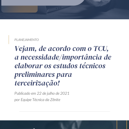
Produtos e serviços
Zênite Fácil IA
Zênite Play
Orientação por Escrito
PLANEJAMENTO
Vejam, de acordo com o TCU,
Mentoria Zênite
a necessidade/importância de
elaborar os estudos técnicos
Capacitação
preliminares para
terceirização!
Zênite Online
Publicado em 22 de julho de 2021
Eventos presenciais
por Equipe Técnica da Zênite
Zênite in Company
Diferenciais