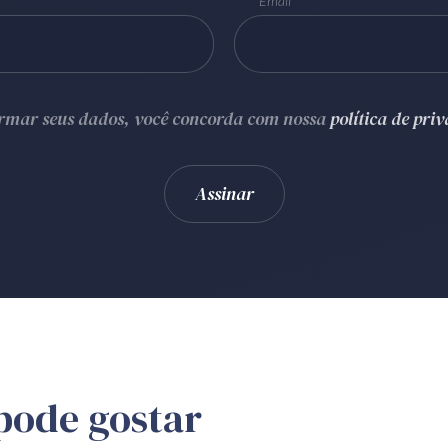
Email
ormar seus dados, você concorda com nossa
política de pri
pode gostar