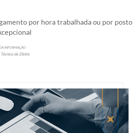
agamento por hora trabalhada ou por posto
xcepcional
A DA INFORMAÇÃO
 Técnica da Zênite