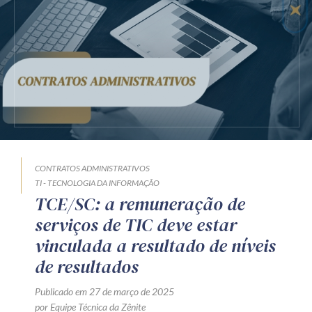
Receba por RSS
Av. Sete de Setembro, 4698
Batel
Curitiba
/
PR
CEP
80240-000
Telefone (41) 2109-8666
Whatsapp (41) 98881-6616
CONTRATOS ADMINISTRATIVOS
TI - TECNOLOGIA DA INFORMAÇÃO
TCE/SC: a remuneração de
serviços de TIC deve estar
vinculada a resultado de níveis
de resultados
Publicado em 27 de março de 2025
por Equipe Técnica da Zênite