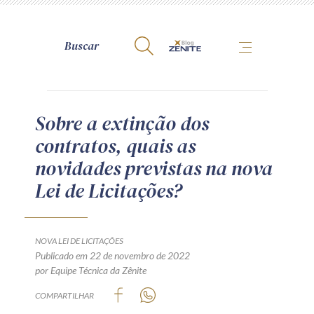
A Zênite
Sobre a extinção dos
contratos, quais as
Como publicar conosco
novidades previstas na nova
Site da Zênite
Lei de Licitações?
Contato
Termos de uso
Política de Privacidade
NOVA LEI DE LICITAÇÕES
Guia de Direitos dos Titulares de Dados
Publicado em 22 de novembro de 2022
por Equipe Técnica da Zênite
Encarregado (contato)
COMPARTILHAR