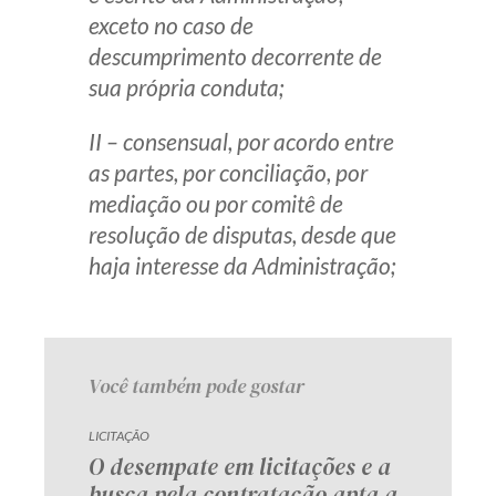
exceto no caso de
Receba por RSS
descumprimento decorrente de
sua própria conduta;
Av. Sete de Setembro, 4698
II – consensual, por acordo entre
Batel
Curitiba
/
PR
CEP
80240-000
as partes, por conciliação, por
Telefone (41) 2109-8666
mediação ou por comitê de
Whatsapp (41) 98881-6616
resolução de disputas, desde que
haja interesse da Administração;
Você também pode gostar
LICITAÇÃO
O desempate em licitações e a
busca pela contratação apta a