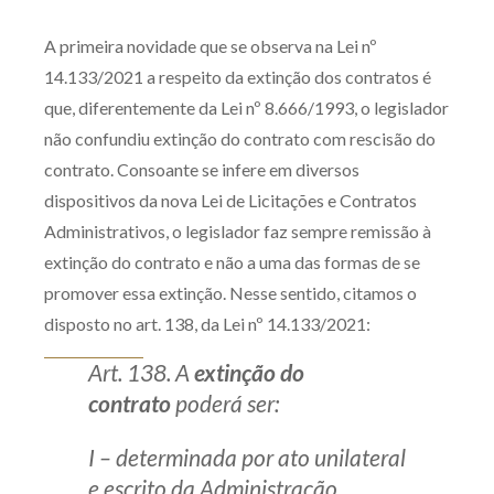
Produtos e serviços
A primeira novidade que se observa na Lei nº
14.133/2021 a respeito da extinção dos contratos é
Zênite Fácil IA
que, diferentemente da Lei nº 8.666/1993, o legislador
Zênite Play
não confundiu extinção do contrato com rescisão do
Orientação por Escrito
contrato. Consoante se infere em diversos
Mentoria Zênite
dispositivos da nova Lei de Licitações e Contratos
Administrativos, o legislador faz sempre remissão à
extinção do contrato e não a uma das formas de se
Capacitação
promover essa extinção. Nesse sentido, citamos o
disposto no art. 138, da Lei nº 14.133/2021:
Zênite Online
Eventos presenciais
Art. 138. A
extinção do
Zênite in Company
contrato
poderá ser:
Diferenciais
I – determinada por ato unilateral
e escrito da Administração,