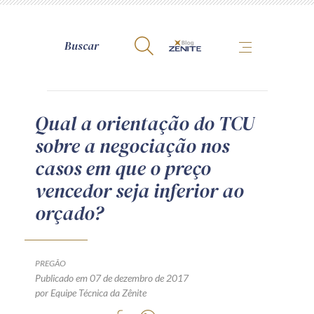
A Zênite
Qual a orientação do TCU
sobre a negociação nos
Como publicar conosco
casos em que o preço
Site da Zênite
vencedor seja inferior ao
Contato
orçado?
Termos de uso
Política de Privacidade
Guia de Direitos dos Titulares de Dados
PREGÃO
Encarregado (contato)
Publicado em 07 de dezembro de 2017
por Equipe Técnica da Zênite