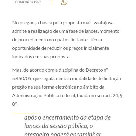
COMPARTILHAR
Produtos e serviços
No pregão, a busca pela proposta mais vantajosa
Zênite Fácil IA
admite a realização de uma fase de lances, momento
Zênite Play
do procedimento no qual os licitantes têm a
Orientação por Escrito
oportunidade de reduzir os preços inicialmente
Mentoria Zênite
indicados em suas propostas.
Mas, de acordo com a disciplina do Decreto nº
Capacitação
5.450/05, que regulamenta a modalidade de licitação
pregão na sua forma eletrônica no âmbito da
Zênite Online
Administração Pública federal, fixada no seu art. 24, §
Eventos presenciais
8º,
Zênite in Company
após o encerramento da etapa de
Diferenciais
lances da sessão pública, o
pregoeiro poderá encaminhar,