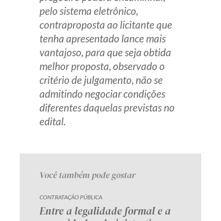
pelo sistema eletrônico,
Receba por RSS
contraproposta ao licitante que
tenha apresentado lance mais
vantajoso, para que seja obtida
Av. Sete de Setembro, 4698
melhor proposta, observado o
Batel
Curitiba
/
PR
CEP
80240-000
critério de julgamento, não se
Telefone (41) 2109-8666
admitindo negociar condições
Whatsapp (41) 98881-6616
diferentes daquelas previstas no
edital.
Você também pode gostar
CONTRATAÇÃO PÚBLICA
Entre a legalidade formal e a