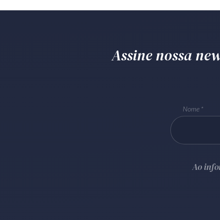
Assine nossa news
Nome
Ao inf