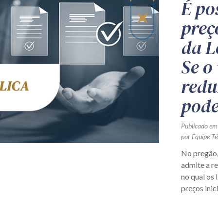
É po
preç
da L
Se o
redu
pode
Publicado em
por Equipe Té
No pregão,
admite a r
no qual os 
preços inic