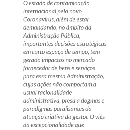
O estado de contaminação
Produtos e serviços
internacional pelo novo
Coronavírus, além de estar
Zênite Fácil IA
demandando, no âmbito da
Zênite Play
Administração Pública,
Orientação por Escrito
importantes decisões estratégicas
Mentoria Zênite
em curto espaço de tempo, tem
gerado impactos no mercado
fornecedor de bens e serviços
Capacitação
para essa mesma Administração,
cujas ações não comportam a
Zênite Online
usual racionalidade
Eventos presenciais
administrativa, presa a dogmas e
Zênite in Company
paradigmas paralisantes da
Diferenciais
atuação criativa do gestor. O viés
da excepcionalidade que