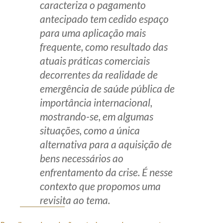
caracteriza o pagamento
Receba por RSS
antecipado tem cedido espaço
para uma aplicação mais
frequente, como resultado das
Av. Sete de Setembro, 4698
atuais práticas comerciais
Batel
Curitiba
/
PR
CEP
80240-000
decorrentes da realidade de
emergência de saúde pública de
Telefone (41) 2109-8666
importância internacional,
Whatsapp (41) 98881-6616
mostrando-se, em algumas
situações, como a única
alternativa para a aquisição de
bens necessários ao
enfrentamento da crise. É nesse
contexto que propomos uma
revisita ao tema.