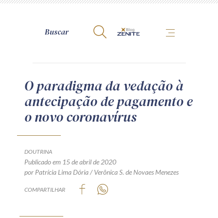
A Zênite
O paradigma da vedação à
antecipação de pagamento e
Como publicar conosco
o novo coronavírus
Site da Zênite
Contato
Termos de uso
DOUTRINA
Publicado em 15 de abril de 2020
Política de Privacidade
por Patrícia Lima Dória / Verônica S. de Novaes Menezes
Guia de Direitos dos Titulares de Dados
COMPARTILHAR
Encarregado (contato)