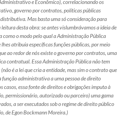
(Administrativo e Econô­mico), correlacionando os
tivo, go­verno por contratos, políticas públicas
al distributiva. Mas basta uma só consideração para
leitura desta obra: se antes vislumbrávamos a ideia de
a como o modo pelo qual a Admi­nistração Pública
 lhes atribuía es­pecíficas funções públicas, por meio
ue ao redor de nós existe o governo por contratos, uma
ca contratual. Essa Administração Pública não tem
(não é a lei que cria a entidade, mas sim o contrato que
da função administrativa a uma pessoa de direito
s casos, essa fonte de direitos e obrigações imputa à
io, permissionário, autorizado ou parceiro) uma gama
vados, a ser executados sob o regime de direito público
io
, de Egon Bockmann Moreira.)