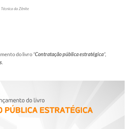
 Técnica da Zênite
amento do livro
“
Contratação pública estratégica
”,
s
.