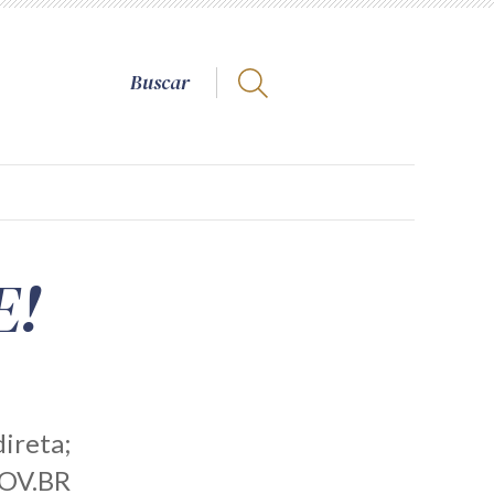
E!
ireta;
GOV.BR