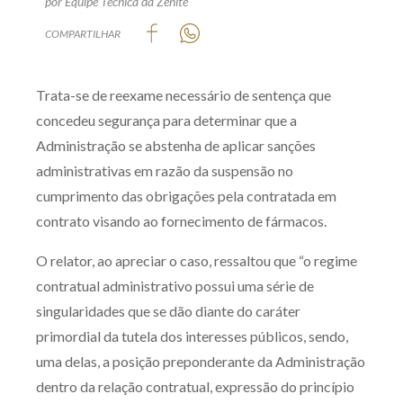
por Equipe Técnica da Zênite
Produtos e serviços
COMPARTILHAR
Zênite Fácil IA
Trata-se de reexame necessário de sentença que
Zênite Play
concedeu segurança para determinar que a
Orientação por Escrito
Administração se abstenha de aplicar sanções
Mentoria Zênite
administrativas em razão da suspensão no
cumprimento das obrigações pela contratada em
Capacitação
contrato visando ao fornecimento de fármacos.
O relator, ao apreciar o caso, ressaltou que “o regime
Zênite Online
contratual administrativo possui uma série de
Eventos presenciais
singularidades que se dão diante do caráter
Zênite in Company
primordial da tutela dos interesses públicos, sendo,
Diferenciais
uma delas, a posição preponderante da Administração
dentro da relação contratual, expressão do princípio