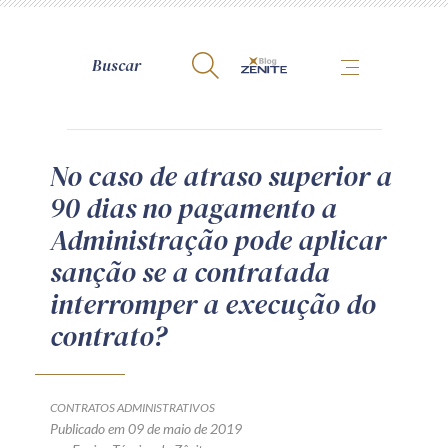
A Zênite
No caso de atraso superior a
90 dias no pagamento a
Como publicar conosco
Administração pode aplicar
Site da Zênite
sanção se a contratada
Contato
interromper a execução do
Termos de uso
contrato?
Política de Privacidade
Guia de Direitos dos Titulares de Dados
Encarregado (contato)
CONTRATOS ADMINISTRATIVOS
Publicado em 09 de maio de 2019