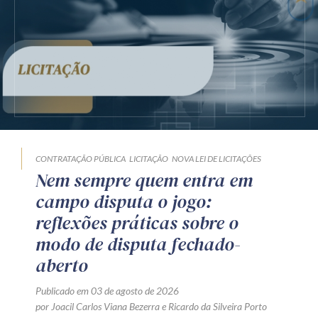
CONTRATAÇÃO PÚBLICA
LICITAÇÃO
NOVA LEI DE LICITAÇÕES
Nem sempre quem entra em
campo disputa o jogo:
reflexões práticas sobre o
modo de disputa fechado-
aberto
Publicado em 03 de agosto de 2026
por
Joacil Carlos Viana Bezerra
e
Ricardo da Silveira Porto