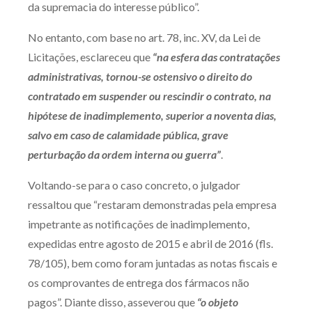
da supremacia do interesse público”.
Receba por RSS
No entanto, com base no art. 78, inc. XV, da Lei de
Licitações, esclareceu que
“na esfera das contratações
Av. Sete de Setembro, 4698
administrativas, tornou-se ostensivo o direito do
Batel
Curitiba
/
PR
CEP
80240-000
contratado em suspender ou rescindir o contrato, na
hipótese de inadimplemento, superior a noventa dias,
Telefone (41) 2109-8666
salvo em caso de calamidade pública, grave
Whatsapp (41) 98881-6616
perturbação da ordem interna ou guerra”
.
Voltando-se para o caso concreto, o julgador
ressaltou que “restaram demonstradas pela empresa
impetrante as notificações de inadimplemento,
expedidas entre agosto de 2015 e abril de 2016 (fls.
78/105), bem como foram juntadas as notas fiscais e
os comprovantes de entrega dos fármacos não
pagos”. Diante disso, asseverou que
“o objeto