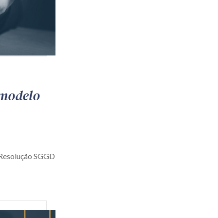
 modelo
a Resolução SGGD