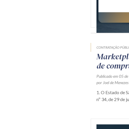
CONTRATAÇÃO PÚBL
Marketpl
de compr
Publicado em 05 de
por Joel de Menezes
1. O Estado de 
nº 34, de 29 de j