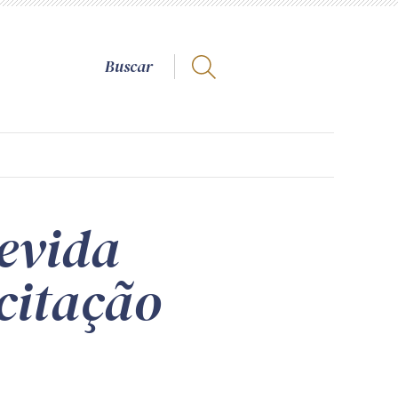
devida
icitação