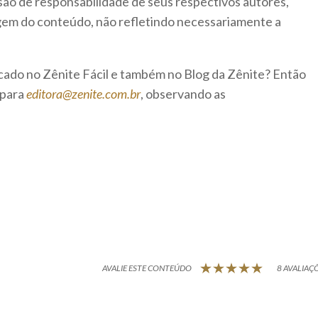
são de responsabilidade de seus respectivos autores,
rigem do conteúdo, não refletindo necessariamente a
icado no Zênite Fácil e também no Blog da Zênite? Então
 para
editora@zenite.com.br
, observando as
AVALIE ESTE CONTEÚDO
8 AVALIAÇÕ