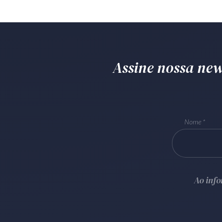
Assine nossa news
Nome
Ao inf