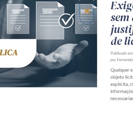
Exig
sem 
justi
de l
Publicado em
por Fernanda
Qualquer e
objeto lici
explícita, 
informaçõe
necessariam