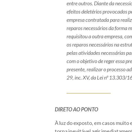
entre outros. Diante da necessi
efeitos deletérios provocados p
empresa contratada para reali
reparos necessários da forma m
requisitou a outra empresa, c
os reparos necessários na estru
pelas atividades necessárias p
com o objetivo de reger essa pre
presente, realizar o processo a
29, inc. XV, da Lei nº 13.303/16
DIRETO AO PONTO
À luz do exposto, em casos muito 
torna inevitável agir imediatamen