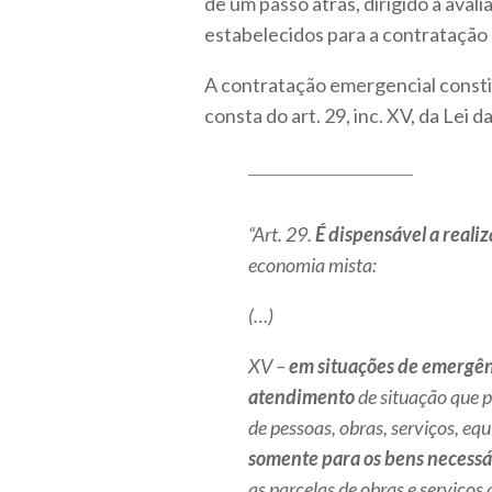
dê um passo atrás, dirigido a aval
estabelecidos para a contratação
A contratação emergencial constit
consta do art. 29, inc. XV, da Lei 
“Art. 29.
É dispensável a realiz
economia mista:
(…)
XV –
em situações de emergên
atendimento
de situação que 
de pessoas, obras, serviços, eq
somente para os bens necessá
as parcelas de obras e serviço