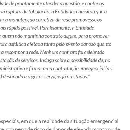
dade de prontamente atender a questão, e conter os
ela ruptura da tubulação, a Entidade requisitou que a
zar a manutenção corretiva da rede promovesse os
ais rápida possível. Paralelamente, a Entidade
om quem não mantinha contrato algum, para promover
tura asfáltica afetada tanto pelo evento danoso quanto
ara recompor a rede. Nenhum contrato foi celebrado
stação de serviços. Indaga sobre a possibilidade de, no
dministrativo e firmar uma contratação emergencial (art.
) destinada a reger os serviços já prestados.”
especiais, em que a realidade da situação emergencial
te, sob pena de risco de danos de elevada monta ou de