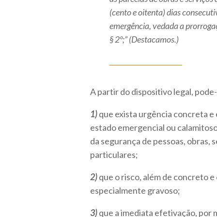
(cento e oitenta) dias consecut
emergência, vedada a prorrogaç
§ 2º;” (Destacamos.)
A partir do dispositivo legal, pode
1)
que exista urgência concreta e
estado emergencial ou calamitoso
da segurança de pessoas, obras, s
particulares;
2)
que o risco, além de concreto e
especialmente gravoso;
3)
que a imediata efetivação, por