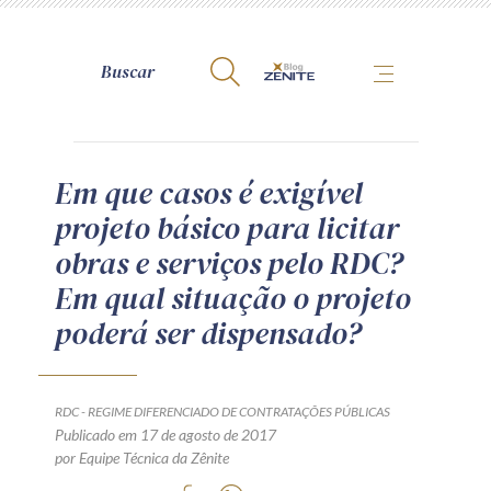
A Zênite
Em que casos é exigível
projeto básico para licitar
Como publicar conosco
obras e serviços pelo RDC?
Site da Zênite
Em qual situação o projeto
Contato
poderá ser dispensado?
Termos de uso
Política de Privacidade
Guia de Direitos dos Titulares de Dados
RDC - REGIME DIFERENCIADO DE CONTRATAÇÕES PÚBLICAS
Encarregado (contato)
Publicado em 17 de agosto de 2017
por Equipe Técnica da Zênite