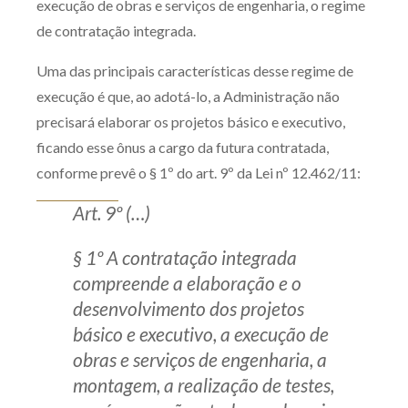
execução de obras e serviços de engenharia, o regime
Receba por RSS
de contratação integrada.
Uma das principais características desse regime de
execução é que, ao adotá-lo, a Administração não
Av. Sete de Setembro, 4698
precisará elaborar os projetos básico e executivo,
Batel
Curitiba
/
PR
CEP
80240-000
ficando esse ônus a cargo da futura contratada,
Telefone (41) 2109-8666
conforme prevê o § 1º do art. 9º da Lei nº 12.462/11:
Whatsapp (41) 98881-6616
Art. 9º (…)
§ 1º A contratação integrada
compreende a elaboração e o
desenvolvimento dos projetos
básico e executivo, a execução de
obras e serviços de engenharia, a
montagem, a realização de testes,