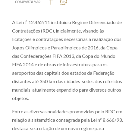
COMPARTILHAR
Produtos e serviços
A Lei nº 12.462/11 instituiu o Regime Diferenciado de
Zênite Fácil IA
Contratações (RDC), inicialmente, visando às
Zênite Play
licitações e contratações necessárias à realização dos
Orientação por Escrito
Jogos Olímpicos e Paraolímpicos de 2016, da Copa
Mentoria Zênite
das Confederações FIFA 2013, da Copa do Mundo
FIFA 2014 e de obras de infraestrutura para os
aeroportos das capitais dos estados da Federação
Capacitação
distantes até 350 km das cidades-sedes dos referidos
Zênite Online
mundiais, atualmente expandido para diversos outros
objetos.
Eventos presenciais
Zênite in Company
Entre as diversas novidades promovidas pelo RDC em
Diferenciais
relação à sistemática consagrada pela Lei nº 8.666/93,
destaca-se a criação de um novo regime para