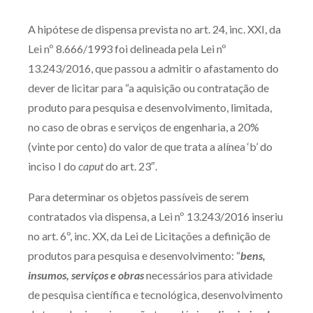
Produtos e serviços
A hipótese de dispensa prevista no art. 24, inc. XXI, da
Lei nº 8.666/1993 foi delineada pela Lei nº
Zênite Fácil IA
13.243/2016, que passou a admitir o afastamento do
Zênite Play
dever de licitar para “a aquisição ou contratação de
Orientação por Escrito
produto para pesquisa e desenvolvimento, limitada,
Mentoria Zênite
no caso de obras e serviços de engenharia, a 20%
(vinte por cento) do valor de que trata a alínea ‘b’ do
inciso I do
caput
do art. 23″.
Capacitação
Para determinar os objetos passíveis de serem
Zênite Online
contratados via dispensa, a Lei nº 13.243/2016 inseriu
Eventos presenciais
no art. 6º, inc. XX, da Lei de Licitações a definição de
Zênite in Company
produtos para pesquisa e desenvolvimento: “
bens,
Diferenciais
insumos, serviços e obras
necessários para atividade
de pesquisa científica e tecnológica, desenvolvimento