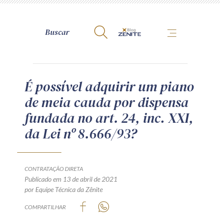
A Zênite
É possível adquirir um piano
de meia cauda por dispensa
Como publicar conosco
fundada no art. 24, inc. XXI,
Site da Zênite
da Lei nº 8.666/93?
Contato
Termos de uso
Política de Privacidade
CONTRATAÇÃO DIRETA
Guia de Direitos dos Titulares de Dados
Publicado em 13 de abril de 2021
por Equipe Técnica da Zênite
Encarregado (contato)
COMPARTILHAR