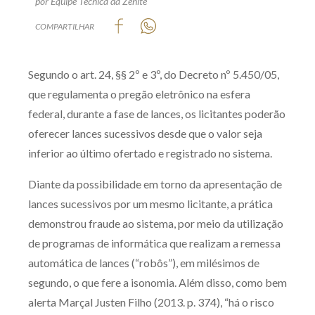
por Equipe Técnica da Zênite
Produtos e serviços
COMPARTILHAR
Zênite Fácil IA
Segundo o art. 24, §§ 2º e 3º, do Decreto nº 5.450/05,
Zênite Play
que regulamenta o pregão eletrônico na esfera
Orientação por Escrito
federal, durante a fase de lances, os licitantes poderão
Mentoria Zênite
oferecer lances sucessivos desde que o valor seja
inferior ao último ofertado e registrado no sistema.
Capacitação
Diante da possibilidade em torno da apresentação de
lances sucessivos por um mesmo licitante, a prática
Zênite Online
demonstrou fraude ao sistema, por meio da utilização
Eventos presenciais
de programas de informática que realizam a remessa
Zênite in Company
automática de lances (“robôs”), em milésimos de
Diferenciais
segundo, o que fere a isonomia. Além disso, como bem
alerta Marçal Justen Filho (2013. p. 374), “há o risco