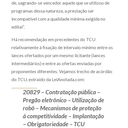
de, sagrando-se vencedor aquele que se utilizou de
Receba por RSS
programas dessa natureza, a prestação ser
incompatível com a qualidade mínima exigida no
edital”.
Av. Sete de Setembro, 4698
Batel
Curitiba
/
PR
CEP
80240-000
Há recomendação em precedentes do TCU
relativamente à fixação de intervalo mínimo entre os
Telefone (41) 2109-8666
lances ofertados por um mesmo licitante (lances
Whatsapp (41) 98881-6616
intermediários) e entre as ofertas enviadas por
proponentes diferentes. Vejamos trecho de acórdão
do TCU, extraído da LeiAnotada.com:
20829 – Contratação pública –
Pregão eletrônico – Utilização de
robô – Mecanismos de proteção
à competitividade – Implantação
– Obrigatoriedade – TCU