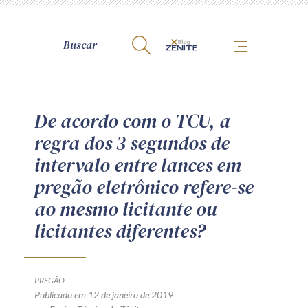
A Zênite
De acordo com o TCU, a
regra dos 3 segundos de
Como publicar conosco
intervalo entre lances em
Site da Zênite
pregão eletrônico refere-se
Contato
ao mesmo licitante ou
Termos de uso
licitantes diferentes?
Política de Privacidade
Guia de Direitos dos Titulares de Dados
Encarregado (contato)
PREGÃO
Publicado em 12 de janeiro de 2019