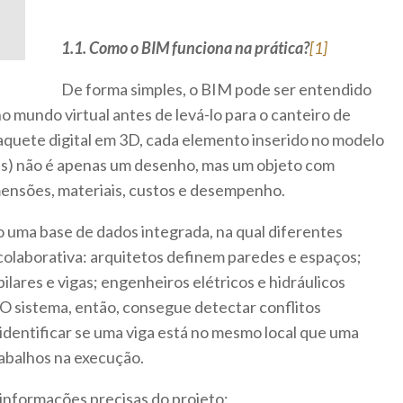
1.1. Como o BIM funciona na prática?
[1]
De forma simples, o BIM pode ser entendido
 mundo virtual antes de levá-lo para o canteiro de
quete digital em 3D, cada elemento inserido no modelo
gas) não é apenas um desenho, mas um objeto com
ensões, materiais, custos e desempenho.
 uma base de dados integrada, na qual diferentes
colaborativa: arquitetos definem paredes e espaços;
lares e vigas; engenheiros elétricos e hidráulicos
O sistema, então, consegue detectar conflitos
dentificar se uma viga está no mesmo local que uma
rabalhos na execução.
 informações precisas do projeto: