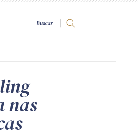
ling
a nas
cas