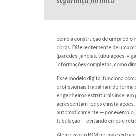
segurança jurídica
como a construção de um prédio no
obras. Diferentemente de uma ma
(paredes, janelas, tubulações, vi
informações completas, como dim
Esse modelo digital funciona como
profissionais trabalham de forma 
engenheiros estruturais inserem pi
acrescentam redes e instalações. 
automaticamente — por exemplo, i
tubulação — evitando erros e ret
Além disso, o BIM permite extrair