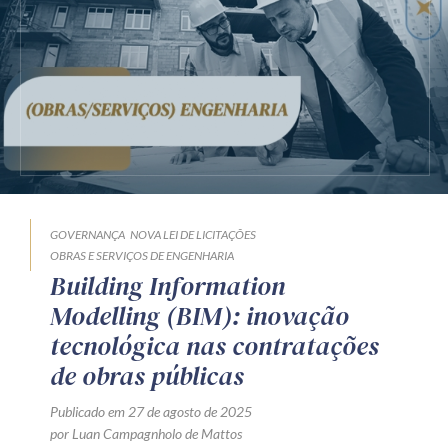
Receba por RSS
Av. Sete de Setembro, 4698
Batel
Curitiba
/
PR
CEP
80240-000
Telefone (41) 2109-8666
Whatsapp (41) 98881-6616
GOVERNANÇA
NOVA LEI DE LICITAÇÕES
OBRAS E SERVIÇOS DE ENGENHARIA
Building Information
Modelling (BIM): inovação
tecnológica nas contratações
de obras públicas
Publicado em 27 de agosto de 2025
por Luan Campagnholo de Mattos