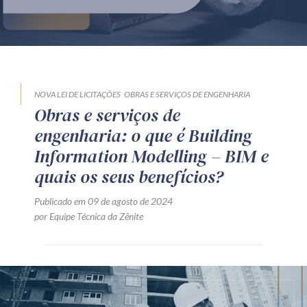
Produtos e serviços
Zênite Fácil IA
Zênite Play
Orientação por Escrito
NOVA LEI DE LICITAÇÕES
OBRAS E SERVIÇOS DE ENGENHARIA
Obras e serviços de
Mentoria Zênite
engenharia: o que é Building
Information Modelling – BIM e
Capacitação
quais os seus benefícios?
Publicado em 09 de agosto de 2024
Zênite Online
por Equipe Técnica da Zênite
Eventos presenciais
Zênite in Company
Diferenciais