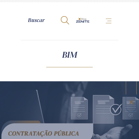
A Zênite
BIM
Como publicar conosco
Site da Zênite
Contato
Termos de uso
Política de Privacidade
Guia de Direitos dos Titulares de Dados
Encarregado (contato)