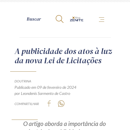
A Zênite
A publicidade dos atos à luz
da nova Lei de Licitações
Como publicar conosco
Site da Zênite
Contato
DOUTRINA
Publicado em 09 de fevereiro de 2024
Termos de uso
por Leondenis Sarmento de Castro
Política de Privacidade
COMPARTILHAR
Guia de Direitos dos Titulares de Dados
Encarregado (contato)
O artigo aborda a importância do