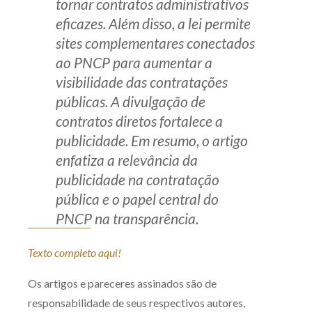
tornar contratos administrativos
Receba por RSS
eficazes. Além disso, a lei permite
sites complementares conectados
ao PNCP para aumentar a
Av. Sete de Setembro, 4698
visibilidade das contratações
Batel
Curitiba
/
PR
CEP
80240-000
públicas. A divulgação de
contratos diretos fortalece a
Telefone (41) 2109-8666
publicidade. Em resumo, o artigo
Whatsapp (41) 98881-6616
enfatiza a relevância da
publicidade na contratação
pública e o papel central do
PNCP na transparência.
Texto completo aqui!
Os artigos e pareceres assinados são de
responsabilidade de seus respectivos autores,