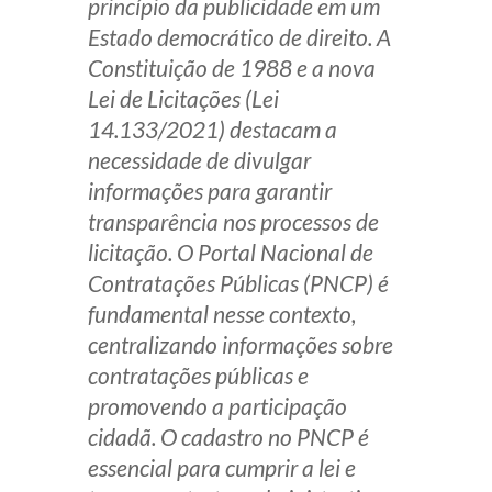
princípio da publicidade em um
Produtos e serviços
Estado democrático de direito. A
Constituição de 1988 e a nova
Zênite Fácil IA
Lei de Licitações (Lei
Zênite Play
14.133/2021) destacam a
Orientação por Escrito
necessidade de divulgar
Mentoria Zênite
informações para garantir
transparência nos processos de
licitação. O Portal Nacional de
Capacitação
Contratações Públicas (PNCP) é
fundamental nesse contexto,
Zênite Online
centralizando informações sobre
Eventos presenciais
contratações públicas e
Zênite in Company
promovendo a participação
Diferenciais
cidadã. O cadastro no PNCP é
essencial para cumprir a lei e