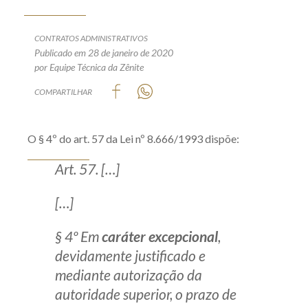
Produtos e serviços
CONTRATOS ADMINISTRATIVOS
Zênite Fácil IA
Publicado em 28 de janeiro de 2020
por Equipe Técnica da Zênite
Zênite Play
COMPARTILHAR
Orientação por Escrito
Mentoria Zênite
O § 4º do art. 57 da Lei nº 8.666/1993 dispõe:
Capacitação
Art. 57. […]
[…]
Zênite Online
Eventos presenciais
§ 4º Em
caráter excepcional
,
Zênite in Company
devidamente justificado e
Diferenciais
mediante autorização da
autoridade superior, o prazo de