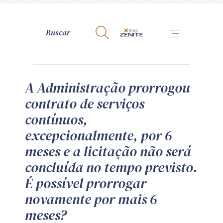
A Zênite
A Administração prorrogou
contrato de serviços
Como publicar conosco
contínuos,
Site da Zênite
excepcionalmente, por 6
Contato
meses e a licitação não será
Termos de uso
concluída no tempo previsto.
Política de Privacidade
É possível prorrogar
Guia de Direitos dos Titulares de Dados
novamente por mais 6
Encarregado (contato)
meses?