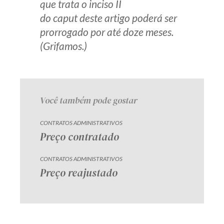
que trata o inciso II
Receba por RSS
do
caput
deste artigo poderá ser
prorrogado por até doze meses.
(Grifamos.)
Av. Sete de Setembro, 4698
Batel
Curitiba
/
PR
CEP
80240-000
Telefone (41) 2109-8666
Você também pode gostar
Whatsapp (41) 98881-6616
CONTRATOS ADMINISTRATIVOS
Preço contratado
CONTRATOS ADMINISTRATIVOS
Preço reajustado