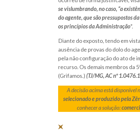
ocorreu de forma justificável, vis
se vislumbrando, no caso, “a existê
do agente, que são pressupostos da
os princípios da Administração
”.
Diante do exposto, tendo em vista
ausência de provas do dolo do agen
pela não configuração do ato de 
recurso. Os demais membros da 5
(Grifamos.)
(TJ/MG, AC nº 1.0476
A decisão acima está disponível 
selecionado e produzido pela Zên
conhecer a solução:
comerci