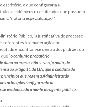
o escritório, o que configuraria a
 títulos acadêmicos e certificados que possuem
iam a ‘notória especialização’”.
nistério Público, “a justificativa do processo
ores referentes à remuneração em
xecutado encontram-se dentro dos padrões do
 que “
o conjunto probatório
de dano ao erário, não se verificando, de
fensa ao artigo 11 da LIA, que a conduta do
s princípios que regem a Administração
 aos princípios configura ato de
 se evidenciada a má-fé do agente público.
ão