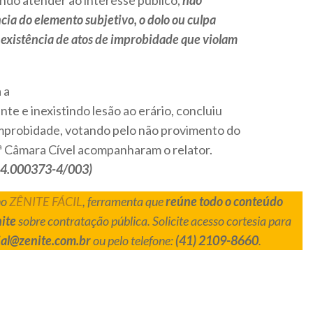
ando atender ao interesse público,
não
ncia do elemento subjetivo, o dolo ou culpa
 existência de atos de improbidade que violam
 a
te e inexistindo lesão ao erário, concluiu
improbidade, votando pelo não provimento do
ª Câmara Cível acompanharam o relator.
.14.000373-4/003)
no
ZÊNITE FÁCIL
, ferramenta que
reúne todo o conteúdo
ite
sobre contratação pública. Solicite acesso cortesia para
al@zenite.com.br
ou pelo telefone:
(41) 2109-8660
.