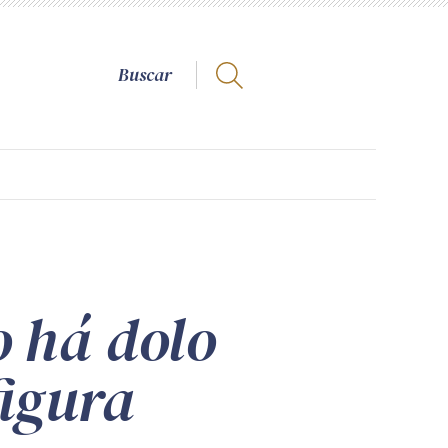
o há dolo
figura