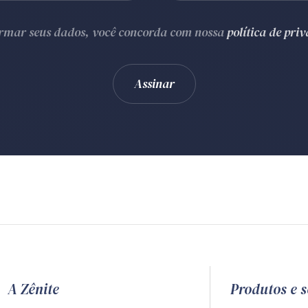
ormar seus dados, você concorda com nossa
política de pri
A Zênite
Produtos e s