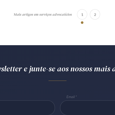
Mais artigos em serviços advocatícios
1
2
letter e junte-se aos nossos mais d
Email