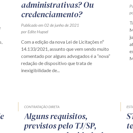
administrativas? Ou
P
credenciamento?
po
T
Publicado em 02 de junho de 2021
e
M
por Edite Hupsel
j
s,
Com a edição da nova Lei de Licitações nº
a
14.133/2021, assunto que vem sendo muito
e
comentado por alguns advogados é a “nova”
M
redação de dispositivo que trata de
inexigibilidade de...
CONTRATAÇÃO DIRETA
EST
de
Alguns requisitos,
S
previstos pelo TJ/SP,
t