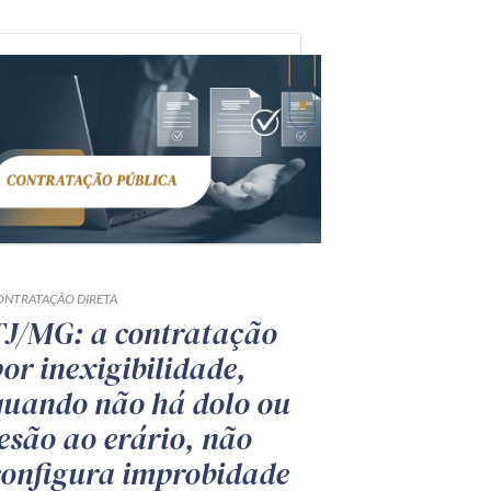
ONTRATAÇÃO DIRETA
TJ/MG: a contratação
por inexigibilidade,
quando não há dolo ou
lesão ao erário, não
configura improbidade