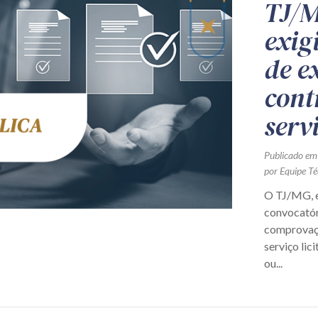
TJ/M
exig
de e
cont
serv
Publicado em
por Equipe Té
O TJ/MG, e
convocatór
comprovaçã
serviço lic
ou...