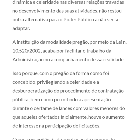
dinâmica e celeridade nas diversas relações travadas
Produtos e serviços
no desenvolvimento das suas atividades, não restou
outra alternativa para o Poder Público a não ser se
Zênite Fácil IA
adaptar.
Zênite Play
A instituição da modalidade pregão, por meio da Lei n.
Orientação por Escrito
10.520/2002, acaba por facilitar o trabalho da
Mentoria Zênite
Administração no acompanhamento dessa realidade.
Isso porque, com o pregão da forma como foi
Capacitação
concebido, privilegiando a celeridade e a
desburocratização do procedimento de contratação
Zênite Online
pública, bem como permitindo a apresentação
Eventos presenciais
durante o certame de lances com valores menores do
Zênite in Company
que aqueles ofertados inicialmente, houve o aumento
Diferenciais
de interesse na participação de licitações.
Como conseqüência da ampliação do número de