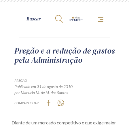
A Zênite
Pregão e a redução de gastos
pela Administração
Como publicar conosco
Site da Zênite
Contato
PREGÃO
Publicado em 31 de agosto de 2010
Termos de uso
por Manuela M. de M. dos Santos
Política de Privacidade
COMPARTILHAR
Guia de Direitos dos Titulares de Dados
Encarregado (contato)
Diante de um mercado competitivo e que exige maior