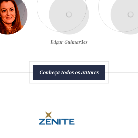
Egon Bockmann Moreira
Conheça todos os autores