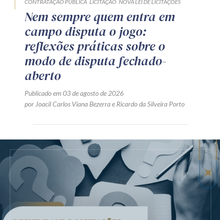
CONTRATAÇÃO PÚBLICA
LICITAÇÃO
NOVA LEI DE LICITAÇÕES
Nem sempre quem entra em
campo disputa o jogo:
reflexões práticas sobre o
modo de disputa fechado-
aberto
Publicado em 03 de agosto de 2026
por
Joacil Carlos Viana Bezerra
e
Ricardo da Silveira Porto