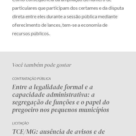
Receba por RSS
particulares que participam dos certames e da disputa
direta entre eles durante a sessão pública mediante
oferecimento de lances, tem-se a economia de
Av. Sete de Setembro, 4698
recursos públicos.
Batel
Curitiba
/
PR
CEP
80240-000
Telefone (41) 2109-8666
Whatsapp (41) 98881-6616
Você também pode gostar
CONTRATAÇÃO PÚBLICA
Entre a legalidade formal e a
capacidade administrativa: a
segregação de funções e o papel do
pregoeiro nos pequenos municípios
LICITAÇÃO
TCE/MG: ausência de avisos e de