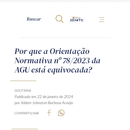
A Zênite
Por que a Orientação
Normativa nº 78/2023 da
Como publicar conosco
AGU está equivocada?
Site da Zênite
Contato
Termos de uso
DOUTRINA
Publicado em 22 de janeiro de 2024
Política de Privacidade
por Aldem Johnston Barbosa Araújo
Guia de Direitos dos Titulares de Dados
COMPARTILHAR
Encarregado (contato)