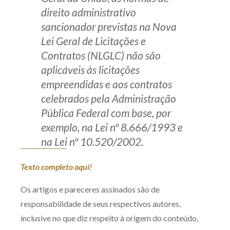
direito administrativo
Receba por RSS
sancionador previstas na Nova
Lei Geral de Licitações e
Contratos (NLGLC) não são
Av. Sete de Setembro, 4698
aplicáveis às licitações
Batel
Curitiba
/
PR
CEP
80240-000
empreendidas e aos contratos
Telefone (41) 2109-8666
celebrados pela Administração
Whatsapp (41) 98881-6616
Pública Federal com base, por
exemplo, na Lei nº 8.666/1993 e
na Lei nº 10.520/2002.
Texto completo aqui!
Os artigos e pareceres assinados são de
responsabilidade de seus respectivos autores,
inclusive no que diz respeito à origem do conteúdo,