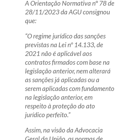
A Orientação Normativa n° 78 de
Produtos e serviços
28/11/2023 da AGU consignou
que:
Zênite Fácil IA
Zênite Play
“O regime jurídico das sanções
Orientação por Escrito
previstas na Lei nº 14.133, de
Mentoria Zênite
2021 não é aplicável aos
contratos firmados com base na
legislação anterior, nem alterará
Capacitação
as sanções já aplicadas ou a
serem aplicadas com fundamento
Zênite Online
na legislação anterior, em
Eventos presenciais
respeito à proteção do ato
Zênite in Company
jurídico perfeito.”
Diferenciais
Assim, na visão da Advocacia
Geral da União, as normas de