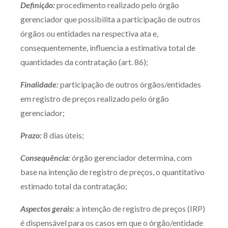
Definição:
procedimento realizado pelo órgão
Produtos e serviços
gerenciador que possibilita a participação de outros
órgãos ou entidades na respectiva ata e,
Zênite Fácil IA
consequentemente, influencia a estimativa total de
Zênite Play
quantidades da contratação (art. 86);
Orientação por Escrito
Finalidade:
participação de outros órgãos/entidades
Mentoria Zênite
em registro de preços realizado pelo órgão
gerenciador;
Capacitação
Prazo:
8 dias úteis;
Zênite Online
Consequência:
órgão gerenciador determina, com
Eventos presenciais
base na intenção de registro de preços, o quantitativo
Zênite in Company
estimado total da contratação;
Diferenciais
Aspectos gerais:
a intenção de registro de preços (IRP)
é dispensável para os casos em que o órgão/entidade