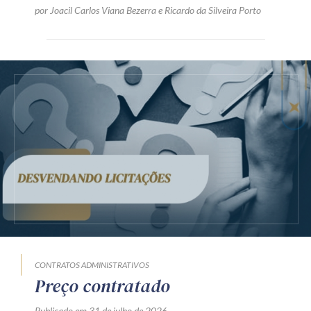
por
Joacil Carlos Viana Bezerra
e
Ricardo da Silveira Porto
CONTRATOS ADMINISTRATIVOS
Preço contratado
Publicado em 31 de julho de 2026