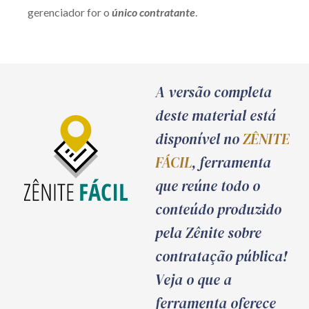
gerenciador for o
único contratante
.
Receba por RSS
Av. Sete de Setembro, 4698
A versão completa
Batel
Curitiba
/
PR
CEP
80240-000
deste material está
Telefone (41) 2109-8666
disponível no
ZÊNITE
Whatsapp (41) 98881-6616
FÁCIL
, ferramenta
que reúne todo o
conteúdo produzido
pela Zênite sobre
contratação pública!
Veja o que a
ferramenta oferece