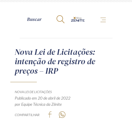
A Zênite
Nova Lei de Licitações:
intenção de registro de
Como publicar conosco
preços – IRP
Site da Zênite
Contato
Termos de uso
NOVA LEI DE LICITAÇÕES
Publicado em 20 de abril de 2022
Política de Privacidade
por Equipe Técnica da Zênite
Guia de Direitos dos Titulares de Dados
COMPARTILHAR
Encarregado (contato)