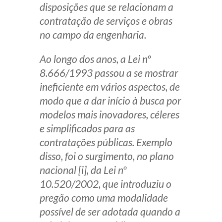
disposições que se relacionam a
Receba por RSS
contratação de serviços e obras
no campo da engenharia.
Av. Sete de Setembro, 4698
Ao longo dos anos, a Lei nº
Batel
Curitiba
/
PR
CEP
80240-000
8.666/1993 passou a se mostrar
ineficiente em vários aspectos, de
Telefone (41) 2109-8666
modo que a dar início à busca por
Whatsapp (41) 98881-6616
modelos mais inovadores, céleres
e simplificados para as
contratações públicas. Exemplo
disso, foi o surgimento, no plano
nacional [i], da Lei nº
10.520/2002, que introduziu o
pregão como uma modalidade
possível de ser adotada quando a