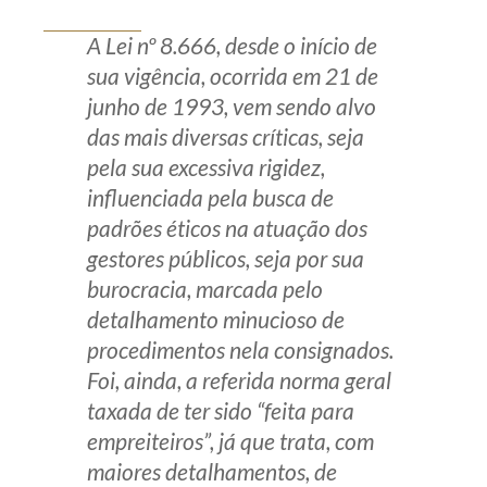
Produtos e serviços
A Lei nº 8.666, desde o início de
sua vigência, ocorrida em 21 de
Zênite Fácil IA
junho de 1993, vem sendo alvo
Zênite Play
das mais diversas críticas, seja
Orientação por Escrito
pela sua excessiva rigidez,
Mentoria Zênite
influenciada pela busca de
padrões éticos na atuação dos
gestores públicos, seja por sua
Capacitação
burocracia, marcada pelo
detalhamento minucioso de
Zênite Online
procedimentos nela consignados.
Eventos presenciais
Foi, ainda, a referida norma geral
Zênite in Company
taxada de ter sido “feita para
Diferenciais
empreiteiros”, já que trata, com
maiores detalhamentos, de