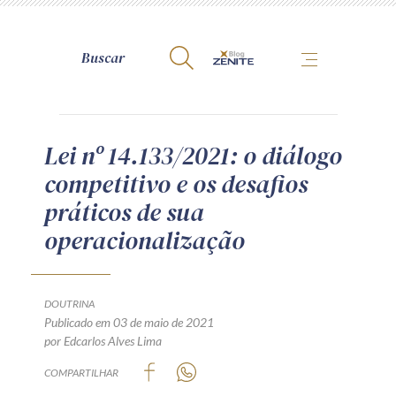
A Zênite
Lei nº 14.133/2021: o diálogo
competitivo e os desafios
Como publicar conosco
práticos de sua
Site da Zênite
operacionalização
Contato
Termos de uso
Política de Privacidade
DOUTRINA
Guia de Direitos dos Titulares de Dados
Publicado em 03 de maio de 2021
por Edcarlos Alves Lima
Encarregado (contato)
COMPARTILHAR