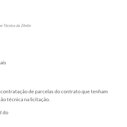
pe Técnica da Zênite
ais
bcontratação de parcelas do contrato que tenham
ão técnica na licitação.
t
do