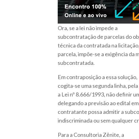
Ora, se a lei não impede a
subcontratação de parcelas do ob
técnica da contratada na licitaçã
parcela, impõe-se a exigência da
subcontratada.
Em contraposição a essa solução,
cogita-se uma segunda linha, pela 
a Lei nº 8.666/1993, não definir u
delegando a previsão ao edital em 
contratante possa admitir a subco
indiscriminada ou sem qualquer cri
Para a Consultoria Zênite, a