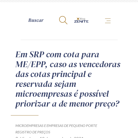
A Zênite
Em SRP com cota para
ME/EPP, caso as vencedoras
Como publicar conosco
das cotas principal e
Site da Zênite
reservada sejam
Contato
microempresas é possível
Termos de uso
priorizar a de menor preço?
Política de Privacidade
Guia de Direitos dos Titulares de Dados
Encarregado (contato)
MICROEMPRESAS E EMPRESAS DE PEQUENO PORTE
REGISTRO DE PREÇOS