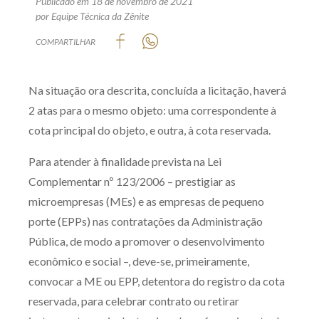
Publicado em 18 de novembro de 2021
Produtos e serviços
por Equipe Técnica da Zênite
COMPARTILHAR
Zênite Fácil IA
Zênite Play
Na situação ora descrita, concluída a licitação, haverá
Orientação por Escrito
2 atas para o mesmo objeto: uma correspondente à
Mentoria Zênite
cota principal do objeto, e outra, à cota reservada.
Para atender à finalidade prevista na Lei
Capacitação
Complementar nº 123/2006 – prestigiar as
microempresas (MEs) e as empresas de pequeno
Zênite Online
porte (EPPs) nas contratações da Administração
Eventos presenciais
Pública, de modo a promover o desenvolvimento
Zênite in Company
econômico e social –, deve-se, primeiramente,
Diferenciais
convocar a ME ou EPP, detentora do registro da cota
reservada, para celebrar contrato ou retirar