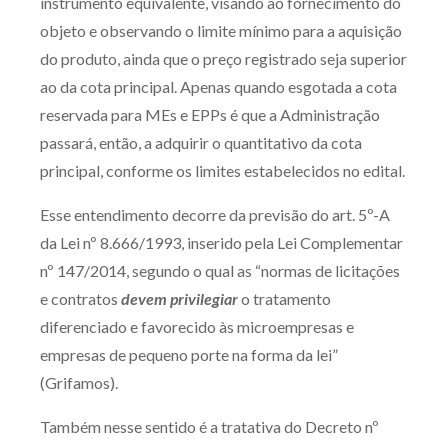
instrumento equivalente, visando ao fornecimento do
Receba por RSS
objeto e observando o limite mínimo para a aquisição
do produto, ainda que o preço registrado seja superior
ao da cota principal. Apenas quando esgotada a cota
Av. Sete de Setembro, 4698
reservada para MEs e EPPs é que a Administração
Batel
Curitiba
/
PR
CEP
80240-000
passará, então, a adquirir o quantitativo da cota
principal, conforme os limites estabelecidos no edital.
Telefone (41) 2109-8666
Whatsapp (41) 98881-6616
Esse entendimento decorre da previsão do art. 5º-A
da Lei nº 8.666/1993, inserido pela Lei Complementar
nº 147/2014, segundo o qual as “normas de licitações
e contratos
devem privilegiar
o tratamento
diferenciado e favorecido às microempresas e
empresas de pequeno porte na forma da lei”
(Grifamos).
Também nesse sentido é a tratativa do Decreto nº