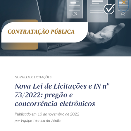
Receba por RSS
Av. Sete de Setembro, 4698
Batel
Curitiba
/
PR
CEP
80240-000
Telefone (41) 2109-8666
Whatsapp (41) 98881-6616
NOVA LEI DE LICITAÇÕES
Nova Lei de Licitações e IN nº
73/2022: pregão e
concorrência eletrônicos
Publicado em 10 de novembro de 2022
por Equipe Técnica da Zênite