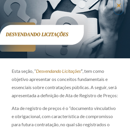
Produtos e serviços
Zênite Fácil IA
Zênite Play
Orientação por Escrito
Mentoria Zênite
Capacitação
Esta seção, “
Desvendando Licitações
”
, tem como
objetivo apresentar os conceitos fundamentais e
Zênite Online
essenciais sobre contratações públicas. A seguir, será
Eventos presenciais
apresentada a definição de Ata de Registro de Preços:
Zênite in Company
Ata de registro de preços é o “documento vinculativo
Diferenciais
e obrigacional, com característica de compromisso
para futura contratação, no qual são registrados o