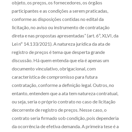
objeto, os preços, os fornecedores, os órgãos
Receba por RSS
participantes e as condições a serem praticadas,
conforme as disposições contidas no edital da
licitação, no aviso ou instrumento de contratação
Av. Sete de Setembro, 4698
direta e nas propostas apresentadas” (art. 6º, XLVI, da
Batel
Curitiba
/
PR
CEP
80240-000
Lei nº 14.133/2021). A natureza jurídica da ata de
registro de preços é tema que desperta grande
Telefone (41) 2109-8666
discussão. Há quem entenda que ela é apenas um
Whatsapp (41) 98881-6616
documento vinculativo, obrigacional, com
característica de compromisso para futura
contratação, conforme a definição legal. Outros, no
entanto, entendem que a ata tem natureza contratual,
ou seja, seria o próprio contrato no caso de licitação
decorrente de registro de preços. Nesse caso, o
contrato seria firmado sob condição, pois dependeria
da ocorrência de efetiva demanda. A primeira tese é a