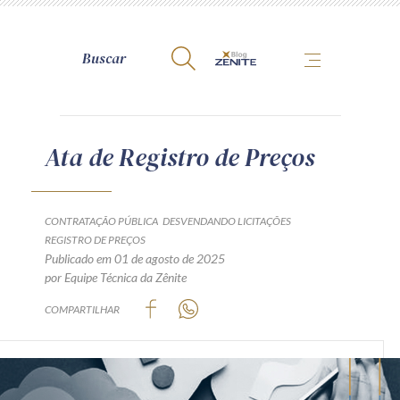
A Zênite
Ata de Registro de Preços
Como publicar conosco
Site da Zênite
CONTRATAÇÃO PÚBLICA
DESVENDANDO LICITAÇÕES
REGISTRO DE PREÇOS
Contato
Publicado em 01 de agosto de 2025
Termos de uso
por Equipe Técnica da Zênite
Política de Privacidade
COMPARTILHAR
Guia de Direitos dos Titulares de Dados
Encarregado (contato)