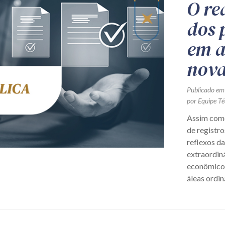
O re
dos 
em a
nova
Publicado em
por Equipe Té
Assim como
de registr
reflexos da
extraordiná
econômico-
áleas ordin