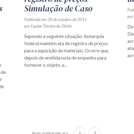
s
Simulação de Caso
Pub
por
Publicado em 30 de outubro de 2015
por Equipe Técnica da Zênite
De 
Dec
Supondo a seguinte situação: Autarquia
acr
federal mantém ata de registro de preços
ata
para a aquisição de materiais. Ocorre que,
acr
depois de emitida nota de empenho para
o
fornecer o objeto, a...
 de
r
de
Mais artigos em ata
1
2