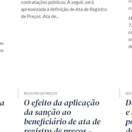
P
contratações públicas. A seguir, será
po
apresentada a definição de Ata de Registro
de Preços: Ata de...
N
7
r
o
as
do
os
REGISTRO DE PREÇOS
REG
 a
O efeito da aplicação
D
da sanção ao
e 
beneficiário de ata de
p
registro de preços –
d