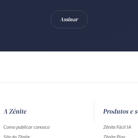
A Zênite
Produtos e s
Como publicar conosco
Zênite Fácil IA
Site da Zênite
Zênite Play