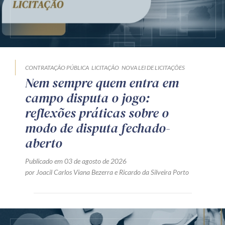
CONTRATAÇÃO PÚBLICA
LICITAÇÃO
NOVA LEI DE LICITAÇÕES
Nem sempre quem entra em
campo disputa o jogo:
reflexões práticas sobre o
modo de disputa fechado-
aberto
Publicado em 03 de agosto de 2026
por
Joacil Carlos Viana Bezerra
e
Ricardo da Silveira Porto