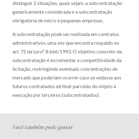
distinguir 2 situações, quais sejam, a subcontratação
Receba por RSS
genericamente considerada e a subcontratação
obrigatória de micro e pequenas empresas.
Av. Sete de Setembro, 4698
A subcontratação pode ser realizada em contratos
Batel
Curitiba
/
PR
CEP
80240-000
administrativos, uma vez que encontra respaldo no
art. 72 da Lei nº 8.666/1993. O objetivo concreto da
Telefone (41) 2109-8666
subcontratação é incrementar a competitividade da
Whatsapp (41) 98881-6616
licitação, restringindo eventuais concentrações de
mercado que poderiam ocorrer caso se vedasse aos
futuros contratados atribuir parcelas do objeto à
execução por terceiros (subcontratados).
Você também pode gostar