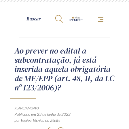
A Zênite
Ao prever no edital a
subcontratação, já está
Como publicar conosco
inserida aquela obrigatória
Site da Zênite
de ME/EPP (art. 48, II, da LC
Contato
nº 123/2006)?
Termos de uso
Política de Privacidade
Guia de Direitos dos Titulares de Dados
PLANEJAMENTO
Encarregado (contato)
Publicado em 23 de junho de 2022
por Equipe Técnica da Zênite