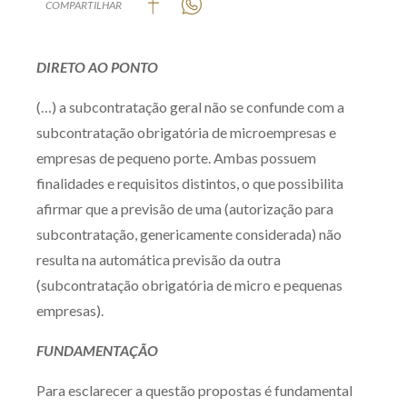
COMPARTILHAR
Produtos e serviços
DIRETO AO PONTO
Zênite Fácil IA
Zênite Play
(…) a subcontratação geral não se confunde com a
Orientação por Escrito
subcontratação obrigatória de microempresas e
Mentoria Zênite
empresas de pequeno porte. Ambas possuem
finalidades e requisitos distintos, o que possibilita
afirmar que a previsão de uma (autorização para
Capacitação
subcontratação, genericamente considerada) não
resulta na automática previsão da outra
Zênite Online
(subcontratação obrigatória de micro e pequenas
Eventos presenciais
empresas).
Zênite in Company
FUNDAMENTAÇÃO
Diferenciais
Para esclarecer a questão propostas é fundamental