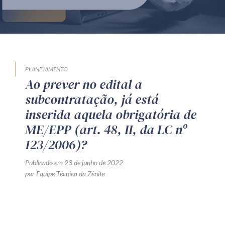
Produtos e serviços
Zênite Fácil IA
Zênite Play
Orientação por Escrito
PLANEJAMENTO
Ao prever no edital a
Mentoria Zênite
subcontratação, já está
inserida aquela obrigatória de
Capacitação
ME/EPP (art. 48, II, da LC nº
123/2006)?
Zênite Online
Publicado em 23 de junho de 2022
Eventos presenciais
por Equipe Técnica da Zênite
Zênite in Company
Diferenciais