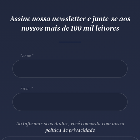
Receba por RSS
Assine nossa newsletter e junte-se aos
nossos mais de 100 mil leitores
Av. Sete de Setembro, 4698
Batel
Curitiba
/
PR
CEP
80240-000
Telefone (41) 2109-8666
Nome
Whatsapp (41) 98881-6616
Email
Ao informar seus dados, você concorda com nossa
política de privacidade