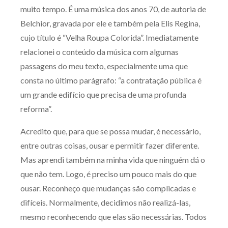
muito tempo. É uma música dos anos 70, de autoria de
Receba por RSS
Belchior, gravada por ele e também pela Elis Regina,
cujo título é “Velha Roupa Colorida”. Imediatamente
relacionei o conteúdo da música com algumas
Av. Sete de Setembro, 4698
passagens do meu texto, especialmente uma que
Batel
Curitiba
/
PR
CEP
80240-000
consta no último parágrafo: “a contratação pública é
Telefone (41) 2109-8666
um grande edifício que precisa de uma profunda
Whatsapp (41) 98881-6616
reforma”.
Acredito que, para que se possa mudar, é necessário,
entre outras coisas, ousar e permitir fazer diferente.
Mas aprendi também na minha vida que ninguém dá o
que não tem. Logo, é preciso um pouco mais do que
ousar. Reconheço que mudanças são complicadas e
difíceis. Normalmente, decidimos não realizá-las,
mesmo reconhecendo que elas são necessárias. Todos