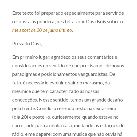
Produtos e serviços
Este texto foi preparado especialmente para servir de
resposta às ponderações feitas por Davi Bois sobre o
Zênite Fácil IA
meu post de 20 de julho último
.
Zênite Play
Orientação por Escrito
Prezado Davi,
Mentoria Zênite
Em primeiro lugar, agradeço os seus comentários e
considerações no sentido de que precisamos de novos
paradigmas e posicionamentos vanguardistas. De
Capacitação
fato, é necessário evoluir e sair do marasmo, da
Zênite Online
mesmice que tem caracterizado as nossas
concepções. Nesse sentido, temos um grande desafio
Eventos presenciais
pela frente. Concluí o referido texto na sexta-feira
Zênite in Company
(dia 20) e postei-o, curiosamente, quando estava no
Diferenciais
carro, indo para a minha casa, mudando as estações de
rádio, e me deparei com uma música que não ouvia há