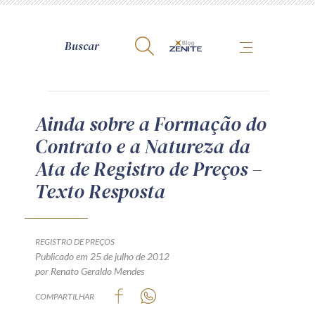
A Zênite
Ainda sobre a Formação do
Contrato e a Natureza da
Como publicar conosco
Ata de Registro de Preços –
Site da Zênite
Texto Resposta
Contato
Termos de uso
Política de Privacidade
REGISTRO DE PREÇOS
Guia de Direitos dos Titulares de Dados
Publicado em 25 de julho de 2012
por Renato Geraldo Mendes
Encarregado (contato)
COMPARTILHAR