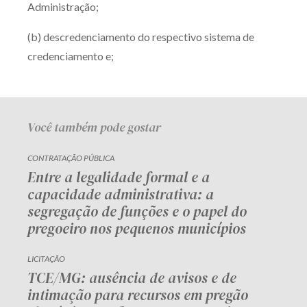
Administração;
Receba por RSS
(b) descredenciamento do respectivo sistema de
credenciamento e;
Av. Sete de Setembro, 4698
Batel
Curitiba
/
PR
CEP
80240-000
Telefone (41) 2109-8666
Você também pode gostar
Whatsapp (41) 98881-6616
CONTRATAÇÃO PÚBLICA
Entre a legalidade formal e a
capacidade administrativa: a
segregação de funções e o papel do
pregoeiro nos pequenos municípios
LICITAÇÃO
TCE/MG: ausência de avisos e de
intimação para recursos em pregão