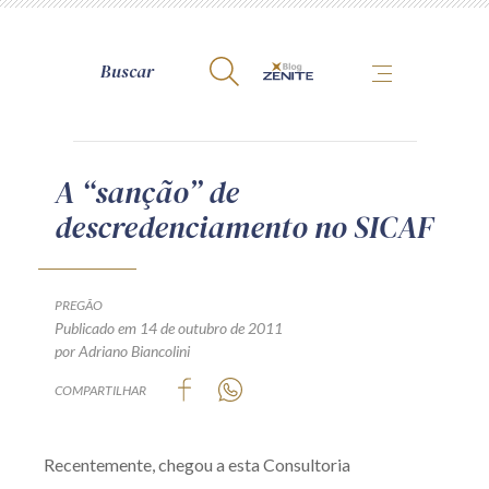
A Zênite
A “sanção” de
descredenciamento no SICAF
Como publicar conosco
Site da Zênite
Contato
PREGÃO
Publicado em 14 de outubro de 2011
Termos de uso
por Adriano Biancolini
Política de Privacidade
COMPARTILHAR
Guia de Direitos dos Titulares de Dados
Encarregado (contato)
Recentemente, chegou a esta Consultoria