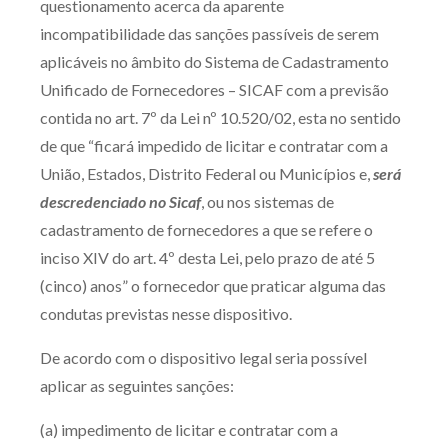
questionamento acerca da aparente
Produtos e serviços
incompatibilidade das sanções passíveis de serem
aplicáveis no âmbito do Sistema de Cadastramento
Zênite Fácil IA
Unificado de Fornecedores – SICAF com a previsão
Zênite Play
contida no art. 7º da Lei nº 10.520/02, esta no sentido
Orientação por Escrito
de que “ficará impedido de licitar e contratar com a
Mentoria Zênite
União, Estados, Distrito Federal ou Municípios e,
será
descredenciado no Sicaf
, ou nos sistemas de
cadastramento de fornecedores a que se refere o
Capacitação
inciso XIV do art. 4º desta Lei, pelo prazo de até 5
(cinco) anos” o fornecedor que praticar alguma das
Zênite Online
condutas previstas nesse dispositivo.
Eventos presenciais
Zênite in Company
De acordo com o dispositivo legal seria possível
aplicar as seguintes sanções:
Diferenciais
(a) impedimento de licitar e contratar com a