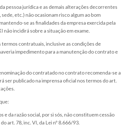
 da pessoa jurídica e as demais alterações decorrentes
 sede, etc.) não ocasionam risco algum ao bom
 mantendo-se as finalidades da empresa exercida pela
 XI não incidirá sobre a situação em exame.
termos contratuais, inclusive as condições de
não haveria impedimento para a manutenção do contrato e
/denominação do contratado no contrato recomenda-se a
á ser publicado na imprensa oficial nos termos do art.
tações.
que:
s e da razão social, por si sós, não constituem cessão
o art. 78, inc. VI, da Lei nº 8.666/93.