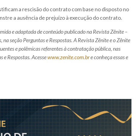
tificam a rescisão do contrato com base no disposto no
onstre a ausência de prejuízo à execução do contrato.
umida e adaptada de conteúdo publicado na Revista Zênite –
, na seção Perguntas e Respostas. A Revista Zênite e o Zênite
quentes e polêmicas referentes à contratação pública, nas
as e Respostas. Acesse
www.zenite.com.br
e conheça essas e