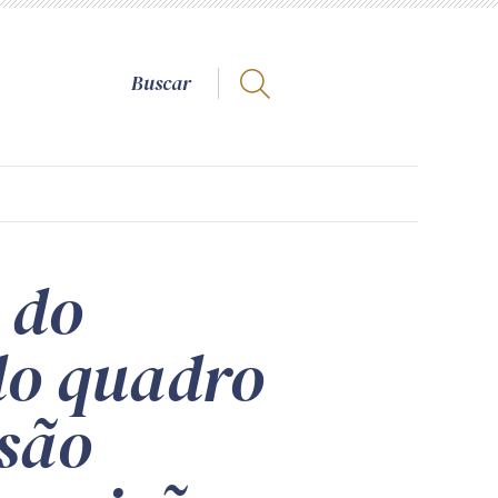
 do
do quadro
ssão