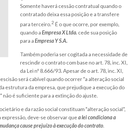
Somente haverá cessão contratual quando o
contratado deixa essa posição e a transfere
2
para terceiro.
É o que ocorre, por exemplo,
quando a
Empresa X Ltda.
cede sua posição
para a
Empresa Y S.A.
Também poderia ser cogitada a necessidade de
rescindir o contrato com base no art. 78, inc. XI,
da Lei nº 8.666/93. Apesar de o art. 78, inc. XI,
rescisão será cabível quando ocorrer “a alteração social
 da estrutura da empresa, que prejudique a execução do
” não é suficiente para a extinção do ajuste.
ietário e da razão social constituam “alteração social”,
sa expressão, deve-se observar que
a lei condiciona a
 mudança cause prejuízo à execução do contrato
.