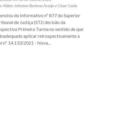
or
Aldem Johnston Barbosa Araújo
e
César Caúla
onstou do Informativo nº 877 do Superior
ribunal de Justiça (STJ) decisão da
espectiva Primeira Turma no sentido de que
 inadequado aplicar retrospectivamente a
ei nº 14.133/2021 - Nova...