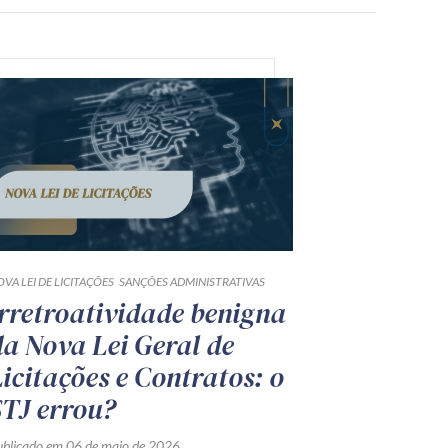
VA LEI DE LICITAÇÕES
SANÇÕES ADMINISTRATIVAS
Irretroatividade benigna
da Nova Lei Geral de
Licitações e Contratos: o
STJ errou?
ublicado em 06 de maio de 2026