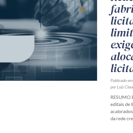
fabr
licit
limi
exig
aloc
licit
Publicado em
por Luiz Cla
RESUMO Ex
editais de 
acalorados 
da rede cre