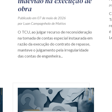
indevido na execução de
p
obra
C
Publicado em 07 de maio de 2026
T
por Luan Campagnholo de Mattos
r
é
O TCU, ao julgar recurso de reconsideração
L
na tomada de contas especial instaurada em
razão da execução do contrato de repasse,
manteve o julgamento pela irregularidade
das contas de engenheira...