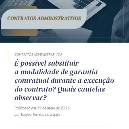
Receba por RSS
Av. Sete de Setembro, 4698
Batel
Curitiba
/
PR
CEP
80240-000
Telefone (41) 2109-8666
CONTRATOS ADMINISTRATIVOS
Whatsapp (41) 98881-6616
É possível substituir
a modalidade de garantia
contratual durante a execução
do contrato? Quais cautelas
observar?
Publicado em 19 de maio de 2026
por Equipe Técnica da Zênite