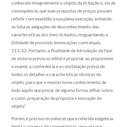
conhecem integralmente o objeto da licitação e, via de
Receba por RSS
consequência, que suas propostas de preços possam
refletir com exatidão a sua plena execução, evitando-
se futuras alegações de desconhecimento das
Av. Sete de Setembro, 4698
características dos bens licitados, resguardando a
Batel
Curitiba
/
PR
CEP
80240-000
Entidade de possíveis inexecuções contratuais.
Telefone (41) 2109-8666
11.1.3.2. Portanto, a finalidade da introdução da fase
Whatsapp (41) 98881-6616
de vistoria prévia no edital é propiciar ao proponente
o exame, a conferência e a constatação prévia de
todos os detalhes e características técnicas do
objeto, para que o mesmo tome conhecimento de
tudo aquilo que possa, de alguma forma, influir sobre
o custo, preparação da proposta e execução do
objeto”.
Porém, é preciso reconhecer que a referida exigência
limita o universo de competidores, uma vez que