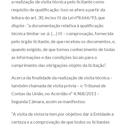
a realização de visita técnica pelo licitante como
Produtos e serviços
requisito de qualificação. Isso se afere a partir da
leitura do art. 30, inciso III da Lei n°8.666/93, que
Zênite Fácil IA
dispõe : “a documentação relativa à qualificação
Zênite Play
técnica limitar-se-á: (…) III – comprovação, fornecida
Orientação por Escrito
pelo órgão licitante, de que recebeu os documentos, e,
Mentoria Zênite
quando exigido, de que tomou conhecimento de todas
as informações e das condições locais para o
cumprimento das obrigações objeto da licitação”.
Capacitação
Acerca da finalidade da realização de visita técnica –
Zênite Online
também chamada de visita prévia – o Tribunal de
Eventos presenciais
Contas da União, no Acórdão nº 4.968/2011 –
Zênite in Company
Segunda Câmara, assim se manifestou:
Diferenciais
“A visita de vistoria tem por objetivo dar à Entidade a
certeza e a comprovação de que todos os licitantes