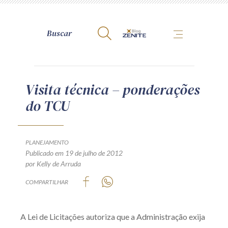
A Zênite
Visita técnica – ponderações
do TCU
Como publicar conosco
Site da Zênite
Contato
PLANEJAMENTO
Publicado em 19 de julho de 2012
Termos de uso
por Kelly de Arruda
Política de Privacidade
COMPARTILHAR
Guia de Direitos dos Titulares de Dados
Encarregado (contato)
A Lei de Licitações autoriza que a Administração exija