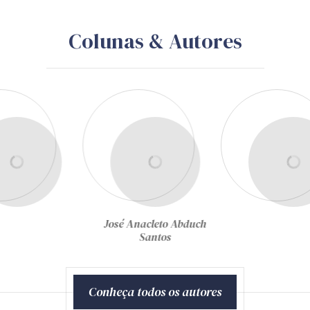
CONTRATAÇÃO PÚBLICA
LICITAÇÃO
PUBLICIDADE
A exclusão ou alteração de
item de qualificação técnica
em edital pode afetar a
formulação das propostas e
exigir nova divulgação?
Publicado em 04 de agosto de 2026
por Equipe Técnica da Zênite