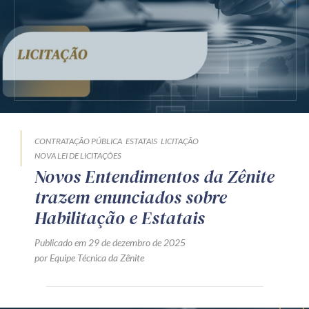
Receba por RSS
Av. Sete de Setembro, 4698
Batel
Curitiba
/
PR
CEP
80240-000
Telefone (41) 2109-8666
Whatsapp (41) 98881-6616
CONTRATAÇÃO PÚBLICA
ESTATAIS
LICITAÇÃO
NOVA LEI DE LICITAÇÕES
Novos Entendimentos da Zênite
trazem enunciados sobre
Habilitação e Estatais
Publicado em 29 de dezembro de 2025
por Equipe Técnica da Zênite