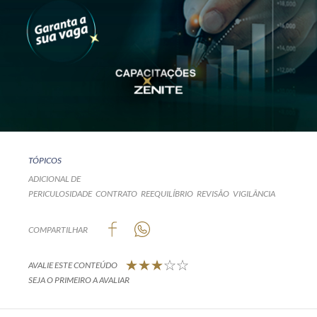
TÓPICOS
ADICIONAL DE
PERICULOSIDADE
CONTRATO
REEQUILÍBRIO
REVISÃO
VIGILÂNCIA
COMPARTILHAR
AVALIE ESTE CONTEÚDO
SEJA O PRIMEIRO A AVALIAR