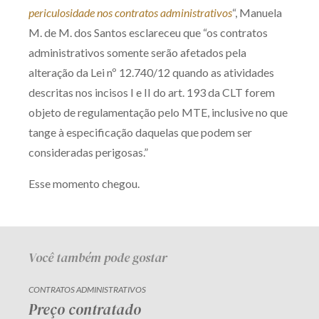
periculosidade nos contratos administrativos
“, Manuela
Receba por RSS
M. de M. dos Santos esclareceu que “os contratos
administrativos somente serão afetados pela
alteração da Lei nº 12.740/12 quando as atividades
Av. Sete de Setembro, 4698
descritas nos incisos I e II do art. 193 da CLT forem
Batel
Curitiba
/
PR
CEP
80240-000
objeto de regulamentação pelo MTE, inclusive no que
Telefone (41) 2109-8666
tange à especificação daquelas que podem ser
Whatsapp (41) 98881-6616
consideradas perigosas.”
Esse momento chegou.
Você também pode gostar
CONTRATOS ADMINISTRATIVOS
Preço contratado