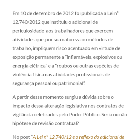
Produtos e serviços
Em 10 de dezembro de 2012 foi publicada a Lei nº
12.740/2012 que instituiu o adicional de
Zênite Fácil IA
periculosidade aos trabalhadores que exercem
Zênite Play
atividades que, por sua natureza ou métodos de
Orientação por Escrito
trabalho, impliquem risco acentuado em virtude de
Mentoria Zênite
exposição permanente a “inflamáveis, explosivos ou
energia elétrica” e a “roubos ou outras espécies de
violência física nas atividades profissionais de
Capacitação
segurança pessoal ou patrimonial”.
Zênite Online
A partir desse momento surgiu a dúvida sobre o
Eventos presenciais
impacto dessa alteração legislativa nos contratos de
Zênite in Company
vigilância celebrados pelo Poder Público. Seria ou não
Diferenciais
hipótese de revisão contratual?
No post “
A Lei nº 12.740/12 e o reflexo do adicional de