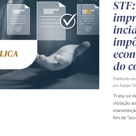
STF:
impr
inci
impõ
econ
do c
Publicado em
por Equipe Té
Trata-se d
violação ao
manutenção
fim de "asse