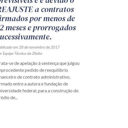
revisíveis e é devido o
REAJUSTE a contratos
firmados por menos de
12 meses e prorrogados
sucessivamente.
ublicado em 28 de novembro de 2017
r Equipe Técnica da Zênite
rata-se de apelação à sentença que julgou
mprocedente pedido de reequilíbrio
inanceiro de contrato administrativo,
irmado entre a autora e fundação de
niversidade federal, para a construção do
rédio de...