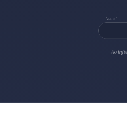
Nome
Ao inf