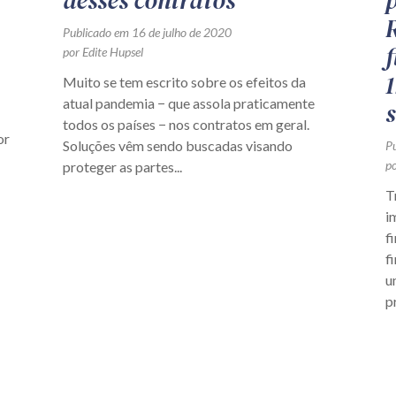
desses contratos
p
Publicado em 16 de julho de 2020
por Edite Hupsel
Muito se tem escrito sobre os efeitos da
atual pandemia − que assola praticamente
todos os países − nos contratos em geral.
or
Soluções vêm sendo buscadas visando
P
po
proteger as partes...
T
i
f
f
u
p