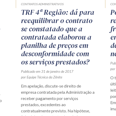
CONTRATOS ADMINISTRATIVOS
CON
TRF 4ª Região: dá para
P
reequilibrar o contrato
r
o
se constatado que a
f
contratada elaborou a
e
planilha de preços em
d
desconformidade com
n
os serviços prestados?
Pub
por
Publicado em 31 de janeiro de 2017
por Equipe Técnica da Zênite
O 
últ
Em apelação, discute-se direito de
lei
empresa contratada pela Administração a
e
po
receber pagamento por serviços
o
Em 
prestados, excedentes ao
ima
contratualmente previsto. Na hipótese,