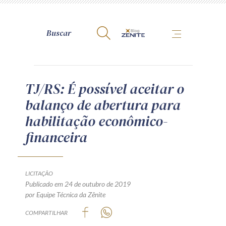
A Zênite
TJ/RS: É possível aceitar o
balanço de abertura para
Como publicar conosco
habilitação econômico-
Site da Zênite
financeira
Contato
Termos de uso
Política de Privacidade
LICITAÇÃO
Guia de Direitos dos Titulares de Dados
Publicado em 24 de outubro de 2019
por Equipe Técnica da Zênite
Encarregado (contato)
COMPARTILHAR