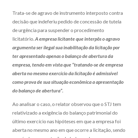
Produtos e serviços
Trata-se de agravo de instrumento interposto contra
decisão que indeferiu pedido de concessão de tutela
Zênite Fácil IA
de urgência para suspender o procedimento
Zênite Play
licitatório.
A empresa licitante que interpôs o agravo
Orientação por Escrito
argumenta ser ilegal sua inabilitação da licitação por
Mentoria Zênite
ter apresentado apenas o balanço de abertura da
empresa, tendo em vista que “tratando-se de empresa
aberta no mesmo exercício da licitação é admissível
Capacitação
como prova de sua situação econômica a apresentação
do balanço de abertura”.
Zênite Online
Eventos presenciais
Ao analisar o caso, o relator observou que o STJ tem
Zênite in Company
relativizado a exigência do balanço patrimonial do
Diferenciais
último exercício nas hipóteses em que a empresa foi
aberta no mesmo ano em que ocorre a licitação, sendo