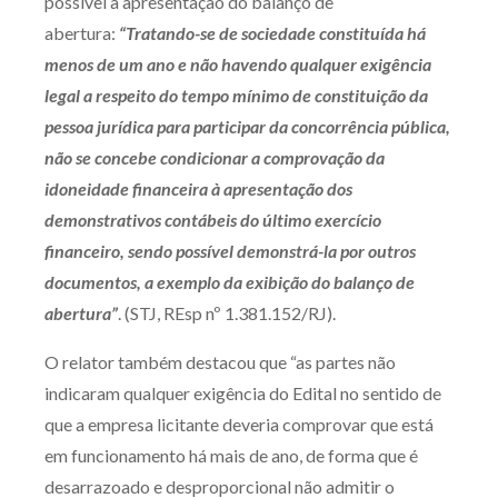
possível a apresentação do balanço de
Receba por RSS
abertura:
“Tratando-se de sociedade constituída há
menos de um ano e não havendo qualquer exigência
legal a respeito do tempo mínimo de constituição da
Av. Sete de Setembro, 4698
pessoa jurídica para participar da concorrência pública,
Batel
Curitiba
/
PR
CEP
80240-000
não se concebe condicionar a comprovação da
idoneidade financeira à apresentação dos
Telefone (41) 2109-8666
demonstrativos contábeis do último exercício
Whatsapp (41) 98881-6616
financeiro, sendo possível demonstrá-la por outros
documentos, a exemplo da exibição do balanço de
abertura”
. (STJ, REsp nº 1.381.152/RJ).
O relator também destacou que “as partes não
indicaram qualquer exigência do Edital no sentido de
que a empresa licitante deveria comprovar que está
em funcionamento há mais de ano, de forma que é
desarrazoado e desproporcional não admitir o