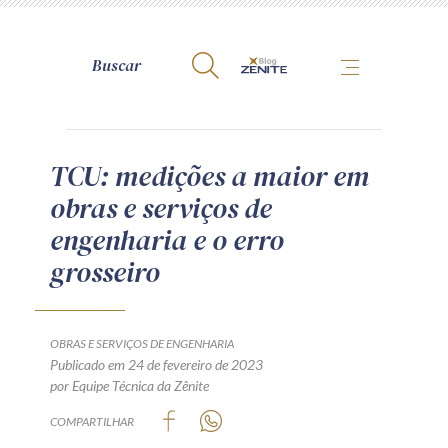
A Zênite
TCU: medições a maior em
obras e serviços de
Como publicar conosco
engenharia e o erro
Site da Zênite
grosseiro
Contato
Termos de uso
Política de Privacidade
OBRAS E SERVIÇOS DE ENGENHARIA
Guia de Direitos dos Titulares de Dados
Publicado em 24 de fevereiro de 2023
por Equipe Técnica da Zênite
Encarregado (contato)
COMPARTILHAR