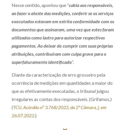
Nesse sentido, apontou que “
cabia aos responsáveis,
Receba por RSS
ao fazer o ateste das medições, conferir se os serviços
executados estavam em estrita conformidade com os
documentos que assinaram, uma vez que estes foram
Av. Sete de Setembro, 4698
utilizados como lastro para autorizar respectivos
Batel
Curitiba
/
PR
CEP
80240-000
pagamentos. Ao deixar de cumprir com suas próprias
Telefone (41) 2109-8666
atribuições, contribuíram com culpa grave para o
Whatsapp (41) 98881-6616
superfaturamento identificado
”.
Diante da caracterização de erro grosseiro pela
ocorrência de medições em quantidades a maior do
que as efetivamente executadas, o tribunal julgou
irregulares as contas dos responsáveis. (Grifamos.)
(
TCU, Acórdão nº 3.768/2022, da 2ª Câmara, j. em
26.07.2022
.)