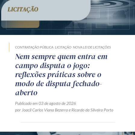
CONTRATAÇÃO PÚBLICA
LICITAÇÃO
NOVA LEI DE LICITAÇÕES
Nem sempre quem entra em
campo disputa o jogo:
reflexões práticas sobre o
modo de disputa fechado-
aberto
Publicado em 03 de agosto de 2026
por
Joacil Carlos Viana Bezerra
e
Ricardo da Silveira Porto