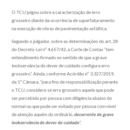
Produtos e serviços
O TCU julgou sobre a caracterização de erro
grosseiro diante da ocorrência de superfaturamento
Zênite Fácil IA
na execução de obras de pavimentação asfáltica.
Zênite Play
Orientação por Escrito
Segundo o julgador, sobre as determinações do art. 28
Mentoria Zênite
do Decreto-Lei nº 4.657/42, a Corte de Contas “tem
entendimento firmado no sentido de que a grave
inobservância do dever de cuidado configura erro
Capacitação
grosseiro”. Ainda, conforme Acórdão nº 3.327/2019,
da 1ª Câmara, “para fins de responsabilização perante
Zênite Online
o TCU, considera-se erro grosseiro aquele que pode
Eventos presenciais
ser percebido por pessoa com diligência abaixo do
Zênite in Company
normal ou que pode ser evitado por pessoa com nível
Diferenciais
de atenção aquém do ordinário,
decorrente de grave
inobservância de dever de cuidado
”.