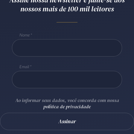
nossos mais de 100 mil leitores
Receba por RSS
Av. Sete de Setembro, 4698
Nome
Batel
Curitiba
/
PR
CEP
80240-000
Telefone (41) 2109-8666
Whatsapp (41) 98881-6616
Email
Ao informar seus dados, você concorda com nossa
política de privacidade