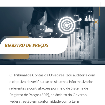
Produtos e serviços
Zênite Fácil IA
Zênite Play
Orientação por Escrito
Mentoria Zênite
Capacitação
Zênite Online
O Tribunal de Contas da União realizou auditoria com
Eventos presenciais
o objetivo de verificar se os sistemas informatizados
Zênite in Company
referentes a contratações por meio de Sistema de
Diferenciais
Registro de Preços (SRP), no âmbito do Governo
Federal, estão em conformidade com a Lei nº