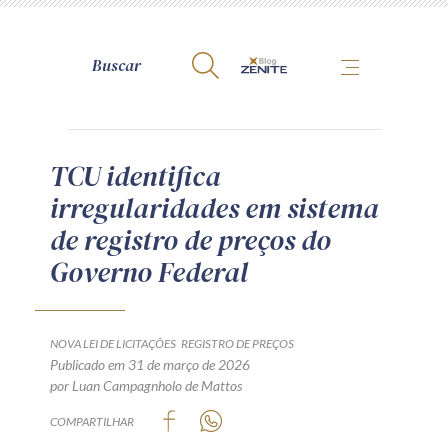
A Zênite
TCU identifica
irregularidades em sistema
Como publicar conosco
de registro de preços do
Site da Zênite
Governo Federal
Contato
Termos de uso
Política de Privacidade
NOVA LEI DE LICITAÇÕES
REGISTRO DE PREÇOS
Guia de Direitos dos Titulares de Dados
Publicado em 31 de março de 2026
por Luan Campagnholo de Mattos
Encarregado (contato)
COMPARTILHAR