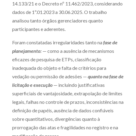
14.133/21 e o Decreto nº 11.462/2023, considerando
Receba por RSS
dados de 1º.01.2023 a 30.06.2025. O trabalho
analisou tanto órgãos gerenciadores quanto
participantes e aderentes.
Av. Sete de Setembro, 4698
Batel
Curitiba
/
PR
CEP
80240-000
Foram constatadas irregularidades tanto na
fase de
planejamento:
— como a ausência de mecanismos
Telefone (41) 2109-8666
eficazes de pesquisa de ETPs, classificação
Whatsapp (41) 98881-6616
inadequada do objeto e falta de critérios para
vedação ou permissão de adesões —
quanto na fase de
licitação e execução
— incluindo justificativas
superficiais de vantajosidade, extrapolação de limites
legais, falhas no controle de prazos, inconsistências na
definição de papéis, ausência de dados confiáveis
sobre quantitativos, divergências quanto à
prorrogação das atas e fragilidades no registro e na
modificação de preços.