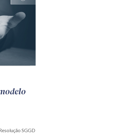
 modelo
a Resolução SGGD