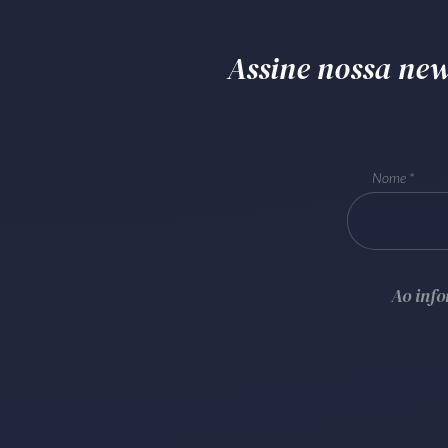
Assine nossa news
Nome
Ao inf