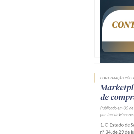
CONTRATAÇÃO PÚBL
Marketpl
de compr
Publicado em 05 de
por Joel de Menezes
1. O Estado de 
nº 34, de 29 de j