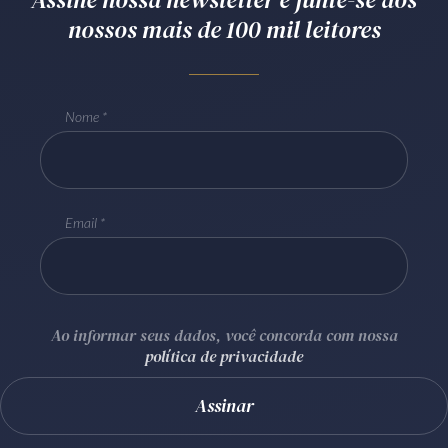
nossos mais de 100 mil leitores
Receba por RSS
Av. Sete de Setembro, 4698
Nome
Batel
Curitiba
/
PR
CEP
80240-000
Telefone (41) 2109-8666
Whatsapp (41) 98881-6616
Email
Ao informar seus dados, você concorda com nossa
política de privacidade