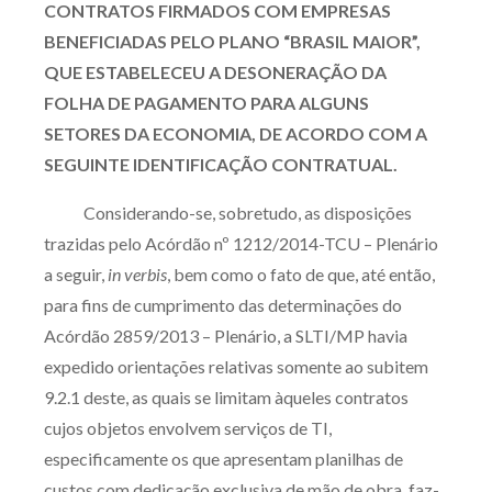
CONTRATOS FIRMADOS COM EMPRESAS
BENEFICIADAS PELO PLANO “BRASIL MAIOR”,
QUE ESTABELECEU A DESONERAÇÃO DA
FOLHA DE PAGAMENTO PARA ALGUNS
SETORES DA ECONOMIA, DE ACORDO COM A
SEGUINTE IDENTIFICAÇÃO CONTRATUAL.
Considerando-se, sobretudo, as disposições
trazidas pelo Acórdão nº 1212/2014-TCU – Plenário
a seguir,
in verbis
, bem como o fato de que, até então,
para fins de cumprimento das determinações do
Acórdão 2859/2013 – Plenário, a SLTI/MP havia
expedido orientações relativas somente ao subitem
9.2.1 deste, as quais se limitam àqueles contratos
cujos objetos envolvem serviços de TI,
especificamente os que apresentam planilhas de
custos com dedicação exclusiva de mão de obra, faz-