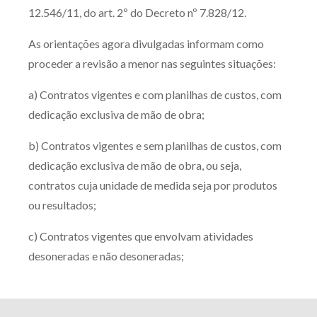
12.546/11, do art. 2º do Decreto nº 7.828/12.
Receba por RSS
As orientações agora divulgadas informam como
proceder a revisão a menor nas seguintes situações:
Av. Sete de Setembro, 4698
a) Contratos vigentes e com planilhas de custos, com
Batel
Curitiba
/
PR
CEP
80240-000
dedicação exclusiva de mão de obra;
Telefone (41) 2109-8666
Whatsapp (41) 98881-6616
b) Contratos vigentes e sem planilhas de custos, com
dedicação exclusiva de mão de obra, ou seja,
contratos cuja unidade de medida seja por produtos
ou resultados;
c) Contratos vigentes que envolvam atividades
desoneradas e não desoneradas;