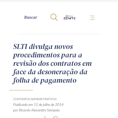
A Zênite
SLTI divulga novos
procedimentos para a
Como publicar conosco
revisão dos contratos em
Site da Zênite
face da desoneração da
Contato
folha de pagamento
Termos de uso
Política de Privacidade
Guia de Direitos dos Titulares de Dados
CONTRATOS ADMINISTRATIVOS
Encarregado (contato)
Publicado em 11 de julho de 2014
por Ricardo Alexandre Sampaio