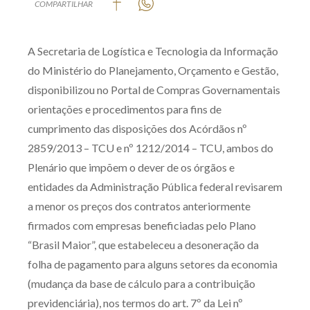
COMPARTILHAR
Produtos e serviços
A Secretaria de Logística e Tecnologia da Informação
Zênite Fácil IA
do Ministério do Planejamento, Orçamento e Gestão,
Zênite Play
disponibilizou no Portal de Compras Governamentais
Orientação por Escrito
orientações e procedimentos para fins de
Mentoria Zênite
cumprimento das disposições dos Acórdãos nº
2859/2013 – TCU e nº 1212/2014 – TCU, ambos do
Plenário que impõem o dever de os órgãos e
Capacitação
entidades da Administração Pública federal revisarem
Zênite Online
a menor os preços dos contratos anteriormente
firmados com empresas beneficiadas pelo Plano
Eventos presenciais
“Brasil Maior”, que estabeleceu a desoneração da
Zênite in Company
folha de pagamento para alguns setores da economia
Diferenciais
(mudança da base de cálculo para a contribuição
previdenciária), nos termos do art. 7º da Lei nº