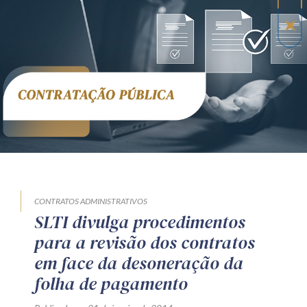
Receba por RSS
Av. Sete de Setembro, 4698
Batel
Curitiba
/
PR
CEP
80240-000
Telefone (41) 2109-8666
Whatsapp (41) 98881-6616
CONTRATOS ADMINISTRATIVOS
SLTI divulga procedimentos
para a revisão dos contratos
em face da desoneração da
folha de pagamento