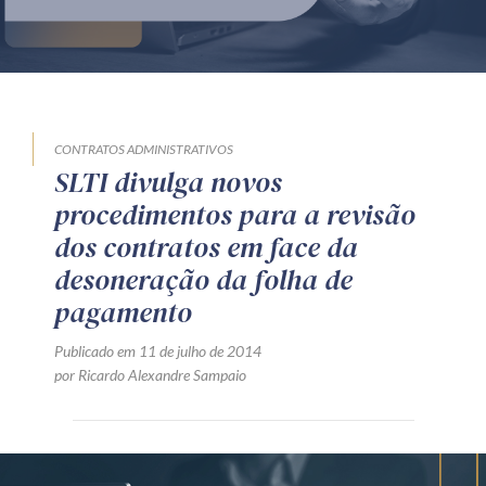
Produtos e serviços
Zênite Fácil IA
Zênite Play
Orientação por Escrito
CONTRATOS ADMINISTRATIVOS
SLTI divulga novos
Mentoria Zênite
procedimentos para a revisão
dos contratos em face da
Capacitação
desoneração da folha de
pagamento
Zênite Online
Publicado em 11 de julho de 2014
Eventos presenciais
por Ricardo Alexandre Sampaio
Zênite in Company
Diferenciais